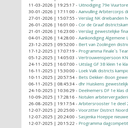
11-03-2026 | 19:25:17
-
Uitnodiging 79e Vuurtore
30-01-2026 | 17:11:00
-
Aanvulling Arbitercorps 
27-01-2026 | 15:07:55
-
Verslag NK driebanden h
26-01-2026 | 16:01:00
-
Cor de Graaf districtska
21-01-2026 | 16:23:00
-
Verslag gewestelijke fina
04-01-2026 | 14:28:00
-
Aankondiging Algemene 
23-12-2025 | 09:52:00
-
Bert van Zoolingen distri
17-12-2025 | 17:07:19
-
Programma Finale`s Te
05-12-2025 | 14:05:03
-
Vertrouwenspersoon K
24-11-2025 | 16:07:00
-
Uitslag GF 3B klein 1e kl
16-11-2025 | 15:30:00
-
Loek Valk districts kamp
10-11-2025 | 20:57:54
-
Bets Dekker-Boon gewes
06-11-2025 | 08:45:34
-
dhr Huiskens gewestelij
24-10-2025 | 10:36:29
-
Deelnemers DF 1e klas d
10-09-2025 | 17:28:16
-
Notulen arbitervergader
26-08-2025 | 19:17:54
-
Arbitersrooster 1e deel
12-07-2025 | 20:25:00
-
Voorzitter District Noord
12-07-2025 | 20:24:00
-
Sasjenka Hoeppe nieuwe
12-07-2025 | 20:15:22
-
Programma dagcompetit