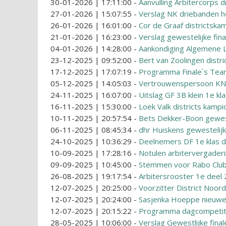
30-01-2026 | 17:11:00
-
Aanvulling Arbitercorps 
27-01-2026 | 15:07:55
-
Verslag NK driebanden h
26-01-2026 | 16:01:00
-
Cor de Graaf districtska
21-01-2026 | 16:23:00
-
Verslag gewestelijke fina
04-01-2026 | 14:28:00
-
Aankondiging Algemene 
23-12-2025 | 09:52:00
-
Bert van Zoolingen distri
17-12-2025 | 17:07:19
-
Programma Finale`s Te
05-12-2025 | 14:05:03
-
Vertrouwenspersoon K
24-11-2025 | 16:07:00
-
Uitslag GF 3B klein 1e kl
16-11-2025 | 15:30:00
-
Loek Valk districts kamp
10-11-2025 | 20:57:54
-
Bets Dekker-Boon gewes
06-11-2025 | 08:45:34
-
dhr Huiskens gewestelij
24-10-2025 | 10:36:29
-
Deelnemers DF 1e klas d
10-09-2025 | 17:28:16
-
Notulen arbitervergader
09-09-2025 | 10:45:00
-
Stemmen voor Rabo Clu
26-08-2025 | 19:17:54
-
Arbitersrooster 1e deel
12-07-2025 | 20:25:00
-
Voorzitter District Noord
12-07-2025 | 20:24:00
-
Sasjenka Hoeppe nieuwe
12-07-2025 | 20:15:22
-
Programma dagcompetit
28-05-2025 | 10:06:00
-
Verslag Gewestlijke fina